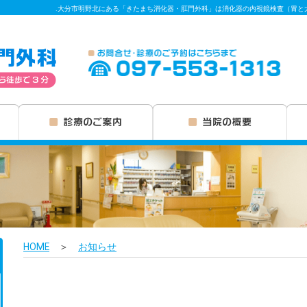
.大分市明野北にある「きたまち消化器・肛門外科」は消化器の内視鏡検査（胃と
HOME
＞
お知らせ