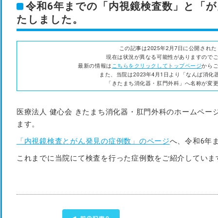
令和6年までの「内視鏡検査数」と「
たしました。
この記事は2025年2月7日に公開され
現在は状況が異なる可能性がありますので
最新の情報は
こちらをクリックしてトップページ
から
また、当院は2023年4月1日より「なんば消
「きたまち消化器・肛門外科」へ名称が変
医療法人 健心会 きたまち消化器・肛門外科のホームペー
ます。
「内視鏡検査とがん発見の症例数」のページ
へ、令和6年
これまでに当院にて検査を行った症例数をご紹介していま