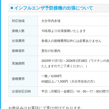
インフルエンザ予防接種の出張について
対応地域
大分市内全域
接種人数
10名様より出張接種いたします
出張費用
各個人の接種費用以外には必要ありません
接種場所
貴社の社屋内
2025年11月1日～2026年2月28日（ワクチ
実施期間
たしますのでご了承ください。）
一般／4,000円
接種費用
65歳以上／1,500円（大分市在住の方）
出張対応日時
平日（月曜日～金曜日）14：00～17：00の間
お申込みはお電話にて受け付けております。